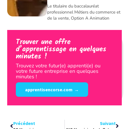
Le titulaire du baccalauréat
professionnel Métiers du commerce et
de la vente, Option A Animation
Trouver une offre
d’apprentissage en quelques
minutes !
Trouvez votre futur(e) apprenti(e) ou
votre future entreprise en quelques
minutes !
apprentisencorse.com →
Précédent
Suivant